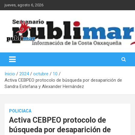
Saltar
jueves, agosto 6, 2026
al
contenido
Información de la Costa Oaxaqueña
PubliMar
Inicio
2024
octubre
10
Activa CEBPEO protocolo de búsqueda por desaparición de
Sandra Estefana y Alexander Hernández
POLICIACA
Activa CEBPEO protocolo de
búsqueda por desaparición de