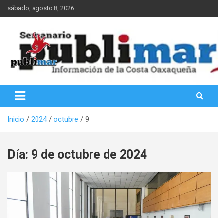
Saltar
sábado, agosto 8, 2026
al
contenido
Información de la Costa Oaxaqueña
PubliMar
Inicio
2024
octubre
9
Día:
9 de octubre de 2024