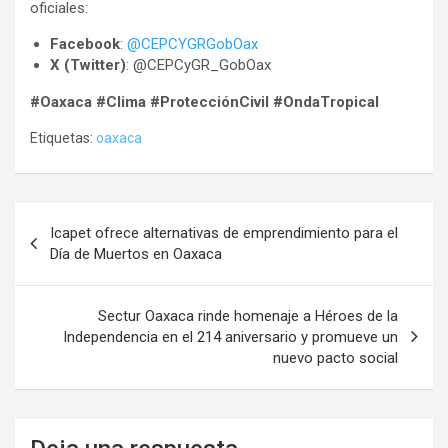
oficiales:
Facebook
:
@CEPCYGRGobOax
X (Twitter)
:
@CEPCyGR_GobOax
#Oaxaca #Clima #ProtecciónCivil #OndaTropical
Etiquetas:
oaxaca
Navegación
Icapet ofrece alternativas de emprendimiento para el
de
Día de Muertos en Oaxaca
entradas
Sectur Oaxaca rinde homenaje a Héroes de la
Independencia en el 214 aniversario y promueve un
nuevo pacto social