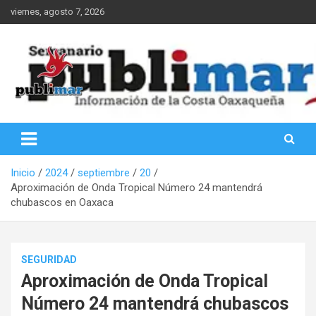
Saltar
viernes, agosto 7, 2026
al
contenido
Información de la Costa Oaxaqueña
PubliMar
Inicio
2024
septiembre
20
Aproximación de Onda Tropical Número 24 mantendrá
chubascos en Oaxaca
SEGURIDAD
Aproximación de Onda Tropical
Número 24 mantendrá chubascos