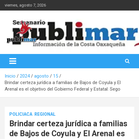
Saltar
viernes, agosto 7, 2026
al
contenido
Información de la Costa Oaxaqueña
PubliMar
Inicio
2024
agosto
15
Brindar certeza jurídica a familias de Bajos de Coyula y El
Arenal es el objetivo del Gobierno Federal y Estatal: Sego
POLICIACA
REGIONAL
Brindar certeza jurídica a familias
de Bajos de Coyula y El Arenal es