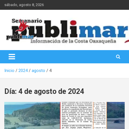
Saltar
sábado, agosto 8, 2026
al
contenido
Información de la Costa Oaxaqueña
PubliMar
Inicio
2024
agosto
4
Día:
4 de agosto de 2024