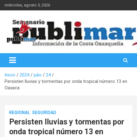
Saltar
miércoles, agosto 5, 2026
al
contenido
Información de la Costa Oaxaqueña
PubliMar
Inicio
2024
julio
24
Persisten lluvias y tormentas por onda tropical número 13 en
Oaxaca
REGIONAL
SEGURIDAD
Persisten lluvias y tormentas por
onda tropical número 13 en