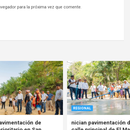
avegador para la próxima vez que comente.
REGIONAL
pavimentación de
nician pavimentación d
rioritario en San
calle principal de El Ma