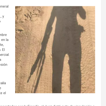
eneral
, y
o
embre
 en la
te,
. El
ercial.
a
esión
alía
e
e el