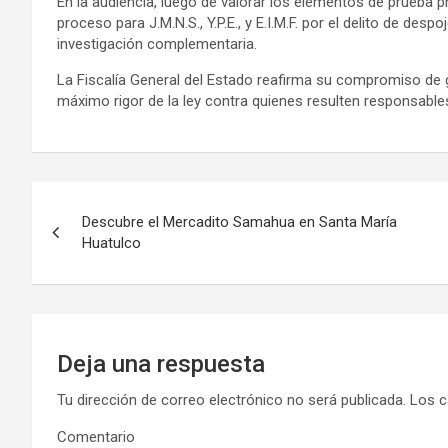
En la audiencia, luego de valorar los elementos de prueba pr
proceso para J.M.N.S., Y.P.E., y E.I.M.F. por el delito de d
investigación complementaria.
La Fiscalía General del Estado reafirma su compromiso de gar
máximo rigor de la ley contra quienes resulten responsable
Navegación
Descubre el Mercadito Samahua en Santa María
de
Huatulco
entradas
Deja una respuesta
Tu dirección de correo electrónico no será publicada.
Los c
Comentario