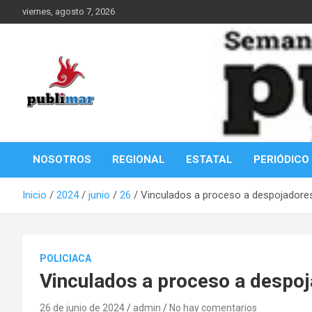
Saltar
viernes, agosto 7, 2026
al
contenido
Información de la Costa Oaxaqueña
PubliMar
NOSOTROS
REGIONAL
ESTATAL
PERIÓDICO
Inicio
2024
junio
26
Vinculados a proceso a despojadore
POLICIACA
Vinculados a proceso a despo
26 de junio de 2024
admin
No hay comentarios