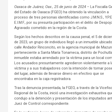
Oaxaca de Juárez, Oax., 25 de junio de 2024
– La Fiscalía G
del Estado de Oaxaca (FGEO) ha obtenido la vinculación a
proceso de tres personas identificadas como J.M.N.S., Y.P.E.
E.I.M.F., por su presunta participación en el delito de Despoj
Agravado cometido en la región de la Costa.
Según los hechos descritos en la causa penal, el 5 de dici
de 2023, un grupo de individuos llegó a un inmueble ubicado
calle Andador Rinconcito, en la agencia municipal de Mazun
perteneciente a Santa María Tonameca, distrito de Pochutla
inmueble estaba arrendado por la víctima para un local com
Los acusados presuntamente agredieron violentamente a l
víctima y a sus trabajadores con la intención de tomar pos
del lugar, además de llevarse dinero en efectivo que se
encontraba en la caja registradora.
Tras la denuncia presentada, la FGEO, a través de la Vicefisc
Regional de la Costa, inició una investigación exhaustiva qu
condujo a la detención y presentación de los imputados ant
Juez de Control correspondiente.