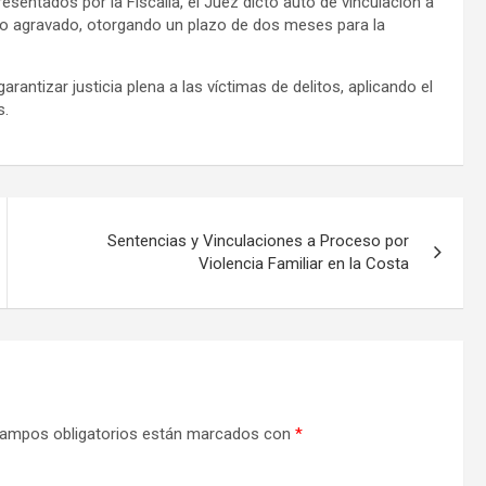
esentados por la Fiscalía, el Juez dictó auto de vinculación a
espojo agravado, otorgando un plazo de dos meses para la
antizar justicia plena a las víctimas de delitos, aplicando el
s.
Sentencias y Vinculaciones a Proceso por
Violencia Familiar en la Costa
ampos obligatorios están marcados con
*