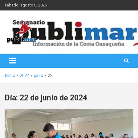
Saltar
sábado, agosto 8, 2026
al
contenido
Información de la Costa Oaxaqueña
PubliMar
Inicio
2024
junio
22
Día:
22 de junio de 2024