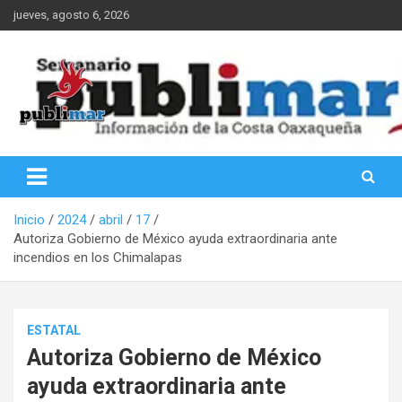
Saltar
jueves, agosto 6, 2026
al
contenido
Información de la Costa Oaxaqueña
PubliMar
Inicio
2024
abril
17
Autoriza Gobierno de México ayuda extraordinaria ante
incendios en los Chimalapas
ESTATAL
Autoriza Gobierno de México
ayuda extraordinaria ante