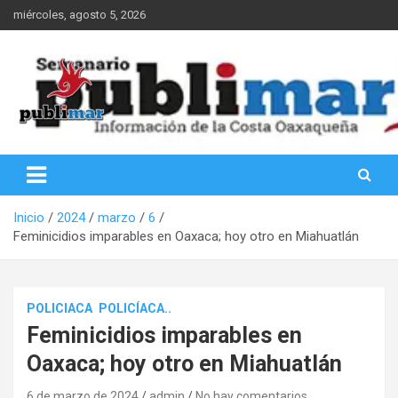
Saltar
miércoles, agosto 5, 2026
al
contenido
Información de la Costa Oaxaqueña
PubliMar
Inicio
2024
marzo
6
Feminicidios imparables en Oaxaca; hoy otro en Miahuatlán
POLICIACA
POLICÍACA..
Feminicidios imparables en
Oaxaca; hoy otro en Miahuatlán
6 de marzo de 2024
admin
No hay comentarios