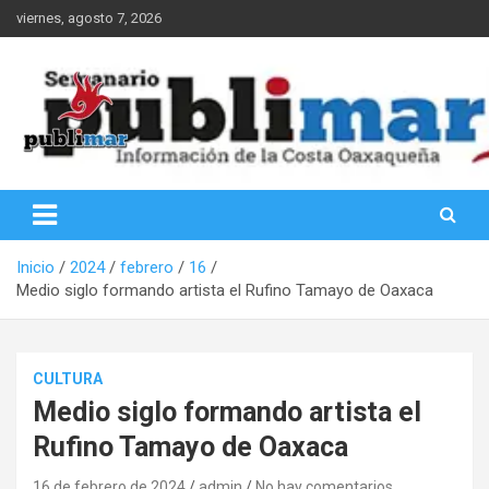
Saltar
viernes, agosto 7, 2026
al
contenido
Información de la Costa Oaxaqueña
PubliMar
Inicio
2024
febrero
16
Medio siglo formando artista el Rufino Tamayo de Oaxaca
CULTURA
Medio siglo formando artista el
Rufino Tamayo de Oaxaca
16 de febrero de 2024
admin
No hay comentarios