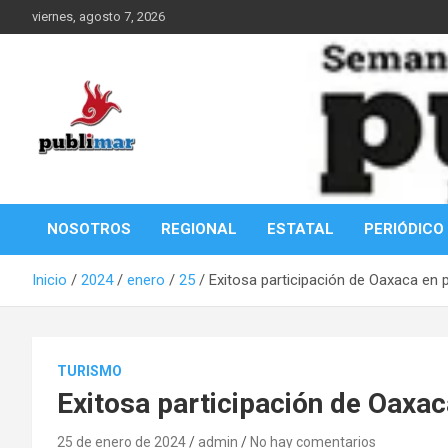
Saltar
viernes, agosto 7, 2026
al
contenido
Información de la Costa Oaxaqueña
PubliMar
NOSOTROS
REGIONAL
ESTATAL
PERIÓDICO
Inicio
2024
enero
25
Exitosa participación de Oaxaca en p
TURISMO
Exitosa participación de Oaxac
25 de enero de 2024
admin
No hay comentarios