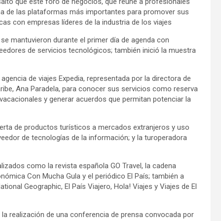
esaltó que este foro de negocios, que reúne a profesionales
una de las plataformas más importantes para promover sus
gicas con empresas líderes de la industria de los viajes
 se mantuvieron durante el primer día de agenda con
eedores de servicios tecnológicos; también inició la muestra
agencia de viajes Expedia, representada por la directora de
aribe, Ana Paradela, para conocer sus servicios como reserva
 vacacionales y generar acuerdos que permitan potenciar la
rta de productos turísticos a mercados extranjeros y uso
dor de tecnologías de la información; y la turoperadora
lizados como la revista española GO Travel, la cadena
onómica Con Mucha Gula y el periódico El País; también a
tional Geographic, El País Viajero, Hola! Viajes y Viajes de El
altó la realización de una conferencia de prensa convocada por