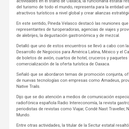
actividades en el stand de Oaxaca, la funcionaria estatal r
del turismo de todo el mundo, representa para la entidad 
atractivos turísticos a nivel global y crear alianzas estraté
En este sentido, Pineda Velasco destacó las reuniones que
representantes de turoperadoras, agencias de viajes y prov
de alebrijes, la degustación gastronómica y de mezcal.
Detalló que uno de estos encuentros se llevó a cabo con la 
Desarrollo de Negocios para América Latina, México y el C
de boletos de avión, cuartos de hotel, cruceros y paquetes
comercialización de la oferta turística de Oaxaca.
Señaló que se abordaron temas de promoción conjunta, ofe
de nuevas tecnologías con empresas como Amadeus, provee
Native Trails.
Dijo que se dio atención a medios de comunicación especia
radiofónica española Radio Intereconomía, la revista gastr
periodistas de revistas como Viajar, Condé Nast Traveller, Na
Mundo.
Entre otras actividades, la titular de la Sectur estatal res