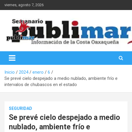
Saltar
viernes, agosto 7, 2026
al
contenido
Información de la Costa Oaxaqueña
PubliMar
Inicio
2024
enero
6
Se prevé cielo despejado a medio nublado, ambiente frío e
intervalos de chubascos en el estado
SEGURIDAD
Se prevé cielo despejado a medio
nublado, ambiente frío e