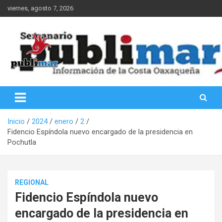
Saltar
viernes, agosto 7, 2026
al
contenido
Información de la Costa Oaxaqueña
PubliMar
Inicio
2024
enero
2
Fidencio Espíndola nuevo encargado de la presidencia en
Pochutla
REGIONAL
Fidencio Espíndola nuevo
encargado de la presidencia en