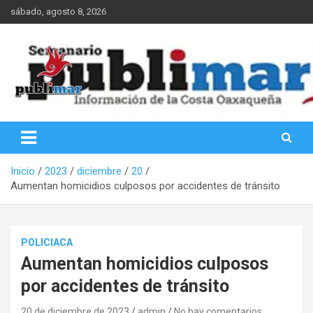
Saltar
sábado, agosto 8, 2026
al
contenido
Información de la Costa Oaxaqueña
PubliMar
Inicio
2023
diciembre
20
Aumentan homicidios culposos por accidentes de tránsito
POLICIACA
Aumentan homicidios culposos
por accidentes de tránsito
20 de diciembre de 2023
admin
No hay comentarios