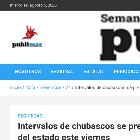
Saltar
miércoles, agosto 5, 2026
al
contenido
Información de la Costa Oaxaqueña
PubliMar
NOSOTROS
REGIONAL
ESTATAL
PERIÓDICO
Inicio
2023
noviembre
24
Intervalos de chubascos se pre
SEGURIDAD
Intervalos de chubascos se pr
del estado este viernes