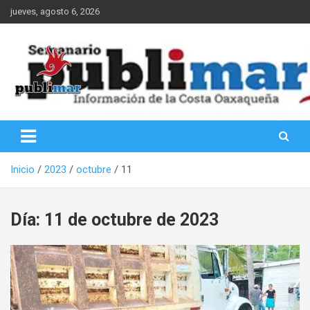
Saltar
jueves, agosto 6, 2026
al
contenido
Información de la Costa Oaxaqueña
PubliMar
Inicio
2023
octubre
11
Día:
11 de octubre de 2023