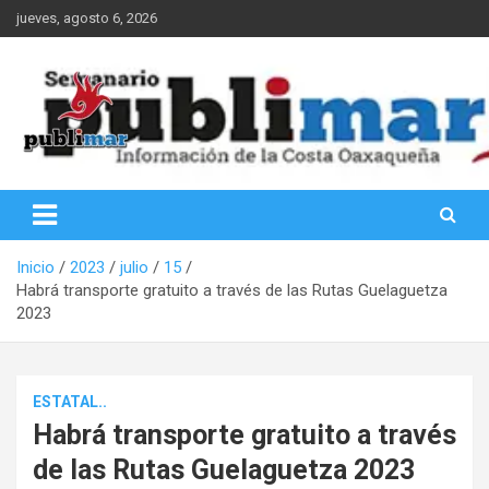
Saltar
jueves, agosto 6, 2026
al
contenido
Información de la Costa Oaxaqueña
PubliMar
Inicio
2023
julio
15
Habrá transporte gratuito a través de las Rutas Guelaguetza
2023
ESTATAL..
Habrá transporte gratuito a través
de las Rutas Guelaguetza 2023