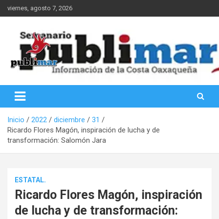
Saltar
viernes, agosto 7, 2026
al
contenido
Información de la Costa Oaxaqueña
PubliMar
Inicio
2022
diciembre
31
Ricardo Flores Magón, inspiración de lucha y de
transformación: Salomón Jara
ESTATAL.
Ricardo Flores Magón, inspiración
de lucha y de transformación: