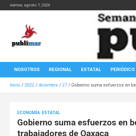
Saltar
viernes, agosto 7, 2026
al
contenido
Información de la Costa Oaxaqueña
PubliMar
NOSOTROS
REGIONAL
ESTATAL
PERIÓDICO
Inicio
2022
diciembre
27
Gobierno suma esfuerzos en ben
ECONOMÍA
ESTATAL
Gobierno suma esfuerzos en ben
trabajadores de Oaxaca