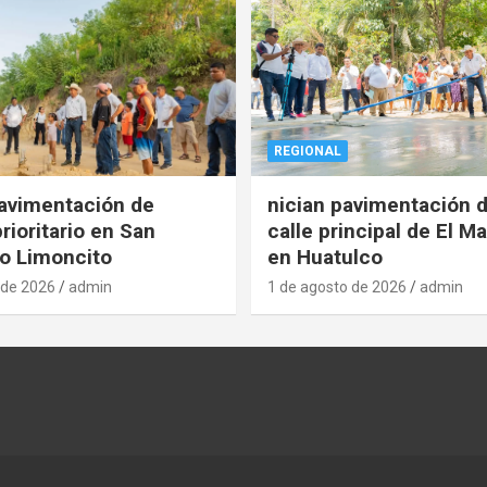
REGIONAL
pavimentación de
nician pavimentación d
rioritario en San
calle principal de El Ma
o Limoncito
en Huatulco
 de 2026
admin
1 de agosto de 2026
admin