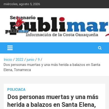
Saltar
miércoles, agosto 5, 2026
al
contenido
Información de la Costa Oaxaqueña
PubliMar
Inicio
2022
junio
9
Dos personas muertas y una más herida a balazos en Santa
Elena, Tonameca
POLICIACA
Dos personas muertas y una más
herida a balazos en Santa Elena,