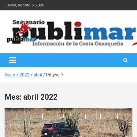
Saltar
jueves, agosto 6, 2026
al
contenido
Información de la Costa Oaxaqueña
PubliMar
Inicio
2022
abril
Página 7
Mes:
abril 2022