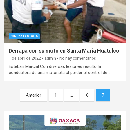
SIN CATEGORÍA
Derrapa con su moto en Santa María Huatulco
1 de abril de 2022
admin
No hay comentarios
Esteban Marcial Con diversas lesiones resultó la
conductora de una motoneta al perder el control de…
Navegación
Anterior
1
…
6
7
de
entradas