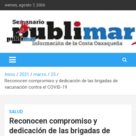
Saltar
viernes, agosto 7, 2026
al
contenido
Información de la Costa Oaxaqueña
PubliMar
Inicio
2021
marzo
25
Reconocen compromiso y dedicación de las brigadas de
vacunación contra el COVID-19
SALUD
Reconocen compromiso y
dedicación de las brigadas de