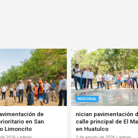
REGIONAL
pavimentación de
nician pavimentación d
rioritario en San
calle principal de El Ma
o Limoncito
en Huatulco
 de 2026
admin
1 de agosto de 2026
admin