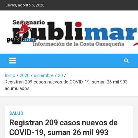
Saltar
jueves, agosto 6, 2026
al
contenido
Información de la Costa Oaxaqueña
PubliMar
Inicio
2020
diciembre
20
Registran 209 casos nuevos de COVID-19, suman 26 mil 993
acumulados
SALUD
Registran 209 casos nuevos de
COVID-19, suman 26 mil 993