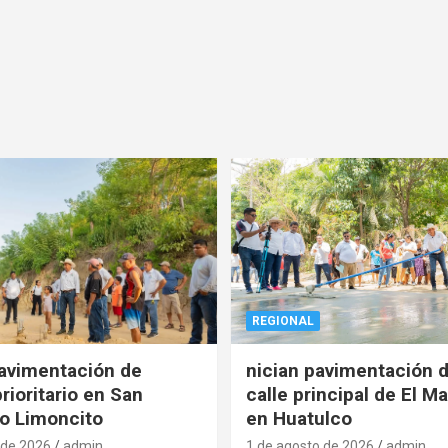
REGIONAL
pavimentación de
nician pavimentación d
rioritario en San
calle principal de El Ma
o Limoncito
en Huatulco
 de 2026
admin
1 de agosto de 2026
admin