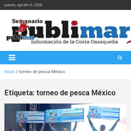
Saltar
jueves, agosto 6, 2026
al
contenido
Información de la Costa Oaxaqueña
PubliMar
Inicio
torneo de pesca México
Etiqueta:
torneo de pesca México