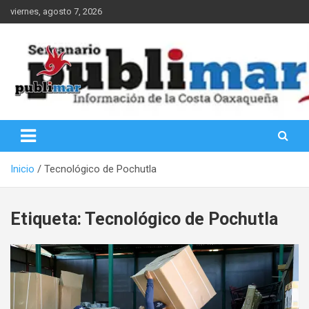
Saltar
viernes, agosto 7, 2026
al
contenido
Información de la Costa Oaxaqueña
PubliMar
Inicio
Tecnológico de Pochutla
Etiqueta:
Tecnológico de Pochutla