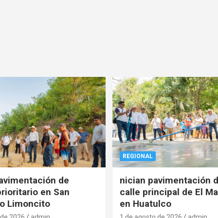
REGIONAL
pavimentación de
nician pavimentación d
rioritario en San
calle principal de El Ma
o Limoncito
en Huatulco
 de 2026
admin
1 de agosto de 2026
admin