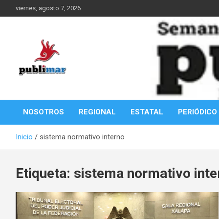
Saltar
viernes, agosto 7, 2026
al
contenido
Información de la Costa Oaxaqueña
PubliMar
NOSOTROS
REGIONAL
ESTATAL
PERIÓDICO
Inicio
sistema normativo interno
Etiqueta:
sistema normativo inte