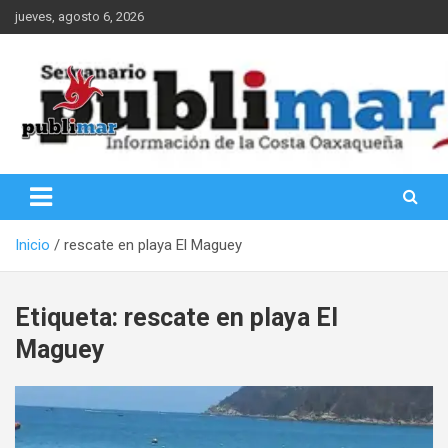
Saltar
jueves, agosto 6, 2026
al
contenido
Información de la Costa Oaxaqueña
PubliMar
Inicio
rescate en playa El Maguey
Etiqueta:
rescate en playa El
Maguey