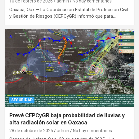
10 de febrero de 2026
admin
No hay comentarios
Oaxaca, Oax.— La Coordinación Estatal de Protección Civil
y Gestión de Riesgos (CEPCyGR) informó que para…
SEGURIDAD
Prevé CEPCyGR baja probabilidad de lluvias y
alta radiación solar en Oaxaca
28 de octubre de 2025
admin
No hay comentarios