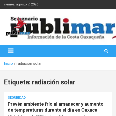
Saltar
viernes, agosto 7, 2026
al
contenido
Información de la Costa Oaxaqueña
PubliMar
Inicio
radiación solar
Etiqueta:
radiación solar
SEGURIDAD
Prevén ambiente frío al amanecer y aumento
de temperaturas durante el día en Oaxaca