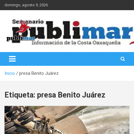
Saltar
domingo, agosto 9, 2026
al
contenido
Información de la Costa Oaxaqueña
PubliMar
Inicio
presa Benito Juárez
Etiqueta:
presa Benito Juárez