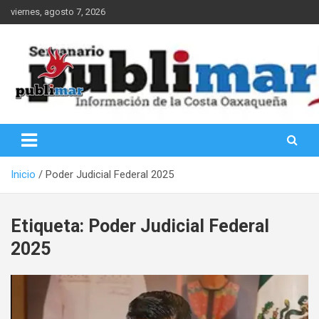
Saltar
viernes, agosto 7, 2026
al
contenido
Información de la Costa Oaxaqueña
PubliMar
Inicio
Poder Judicial Federal 2025
Etiqueta:
Poder Judicial Federal
2025