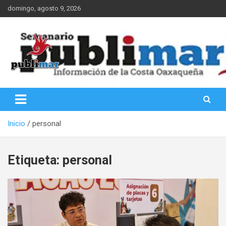
Saltar
domingo, agosto 9, 2026
al
contenido
Información de la Costa Oaxaqueña
PubliMar
Inicio
personal
Etiqueta:
personal