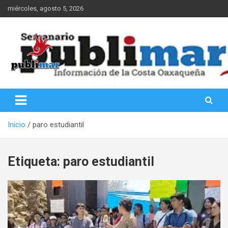
Saltar
miércoles, agosto 5, 2026
al
contenido
Información de la Costa Oaxaqueña
PubliMar
Inicio
paro estudiantil
Etiqueta:
paro estudiantil