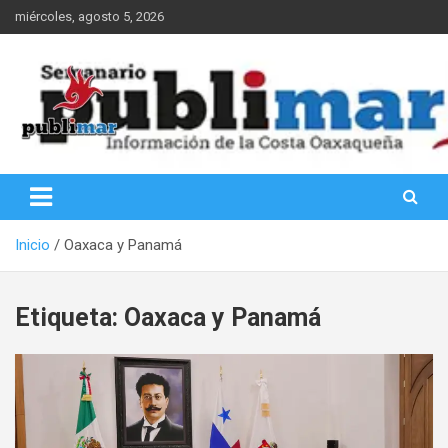
Saltar
miércoles, agosto 5, 2026
al
contenido
Información de la Costa Oaxaqueña
PubliMar
Inicio
Oaxaca y Panamá
Etiqueta:
Oaxaca y Panamá