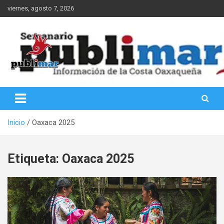
Saltar
viernes, agosto 7, 2026
al
contenido
Información de la Costa Oaxaqueña
PubliMar
Inicio
Oaxaca 2025
Etiqueta:
Oaxaca 2025