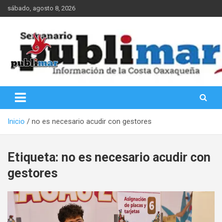
Saltar
sábado, agosto 8, 2026
al
contenido
Información de la Costa Oaxaqueña
PubliMar
Inicio
no es necesario acudir con gestores
Etiqueta:
no es necesario acudir con
gestores