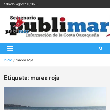
Saltar
sábado, agosto 8, 2026
al
contenido
Información de la Costa Oaxaqueña
PubliMar
Inicio
marea roja
Etiqueta:
marea roja