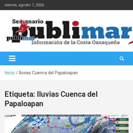
Saltar
viernes, agosto 7, 2026
al
contenido
Información de la Costa Oaxaqueña
PubliMar
Inicio
lluvias Cuenca del Papaloapan
Etiqueta:
lluvias Cuenca del
Papaloapan