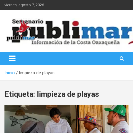
Saltar
viernes, agosto 7, 2026
al
contenido
Información de la Costa Oaxaqueña
PubliMar
Inicio
limpieza de playas
Etiqueta:
limpieza de playas