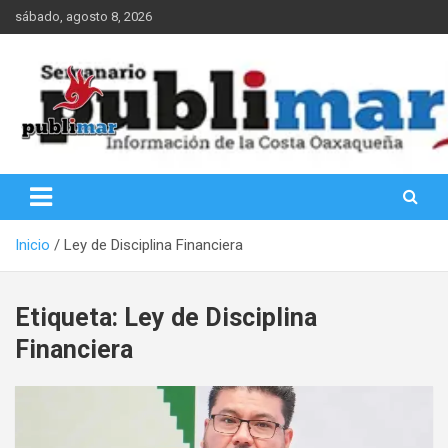
Saltar
sábado, agosto 8, 2026
al
contenido
Información de la Costa Oaxaqueña
PubliMar
Inicio
Ley de Disciplina Financiera
Etiqueta:
Ley de Disciplina
Financiera