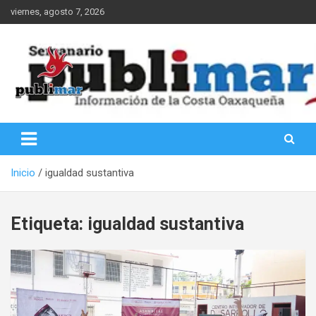
Saltar
viernes, agosto 7, 2026
al
contenido
Información de la Costa Oaxaqueña
PubliMar
Inicio
igualdad sustantiva
Etiqueta:
igualdad sustantiva