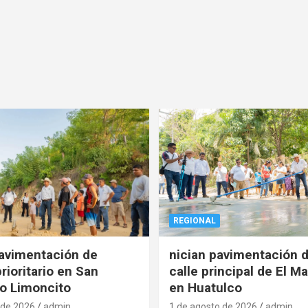
REGIONAL
pavimentación de
nician pavimentación d
rioritario en San
calle principal de El Ma
o Limoncito
en Huatulco
 de 2026
admin
1 de agosto de 2026
admin