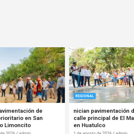
REGIONAL
pavimentación de
nician pavimentación d
rioritario en San
calle principal de El Ma
o Limoncito
en Huatulco
 de 2026
admin
1 de agosto de 2026
admin