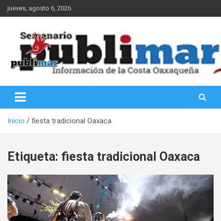
Saltar
jueves, agosto 6, 2026
al
contenido
Información de la Costa Oaxaqueña
PubliMar
Inicio
fiesta tradicional Oaxaca
Etiqueta:
fiesta tradicional Oaxaca