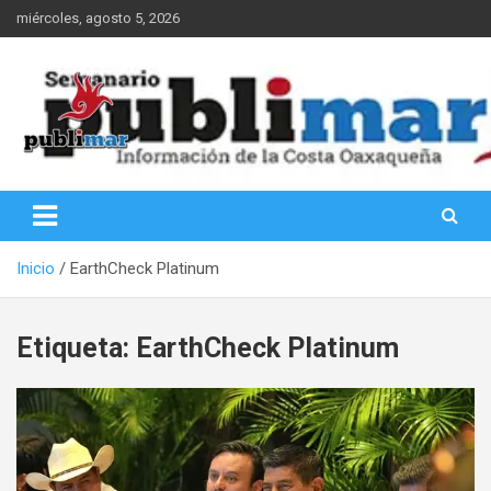
Saltar
miércoles, agosto 5, 2026
al
contenido
Información de la Costa Oaxaqueña
PubliMar
Inicio
EarthCheck Platinum
Etiqueta:
EarthCheck Platinum