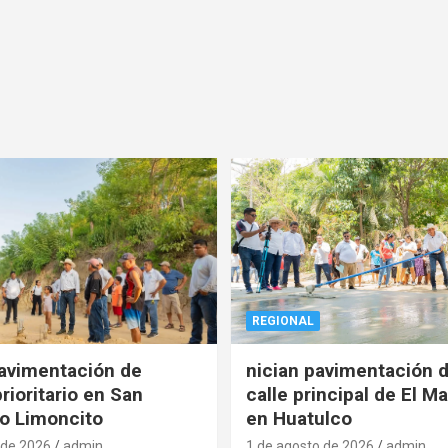
REGIONAL
pavimentación de
nician pavimentación d
rioritario en San
calle principal de El Ma
o Limoncito
en Huatulco
 de 2026
admin
1 de agosto de 2026
admin