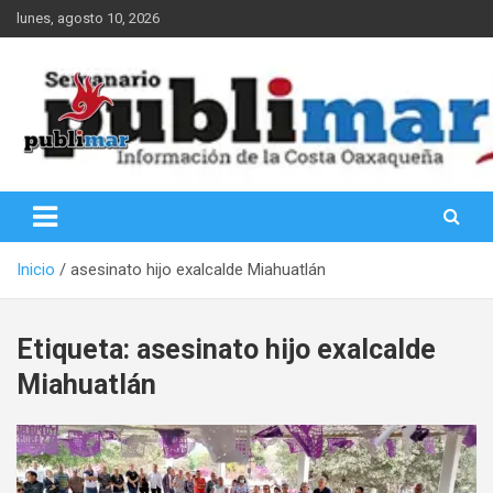
Saltar
lunes, agosto 10, 2026
al
contenido
Información de la Costa Oaxaqueña
PubliMar
Inicio
asesinato hijo exalcalde Miahuatlán
Etiqueta:
asesinato hijo exalcalde
Miahuatlán