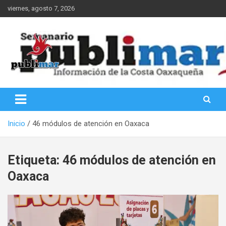
Saltar
viernes, agosto 7, 2026
al
contenido
Información de la Costa Oaxaqueña
PubliMar
Inicio
46 módulos de atención en Oaxaca
Etiqueta:
46 módulos de atención en
Oaxaca